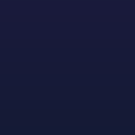
农业云计算
利用云计算技术提升农业信息化水平