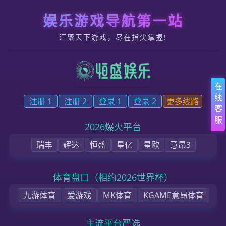
跳转到内容
HOME-恒盛『授权站平台,VIP创建注册』
首页
我们是谁
公司新闻
应用指南
加入我们